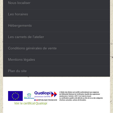
Nous localiser
Les horaires
Hébergements
Les carnets de l'atelier
Conditions générales de vente
Mentions légales
Plan du site
Voir le certificat Qualiopi